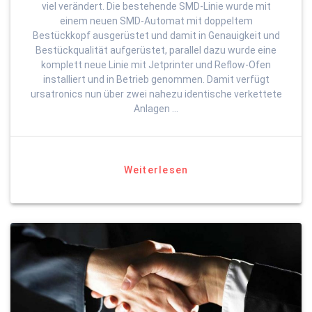
viel verändert. Die bestehende SMD-Linie wurde mit
einem neuen SMD-Automat mit doppeltem
Bestückkopf ausgerüstet und damit in Genauigkeit und
Bestückqualität aufgerüstet, parallel dazu wurde eine
komplett neue Linie mit Jetprinter und Reflow-Ofen
installiert und in Betrieb genommen. Damit verfügt
ursatronics nun über zwei nahezu identische verkettete
Anlagen …
Weiterlesen