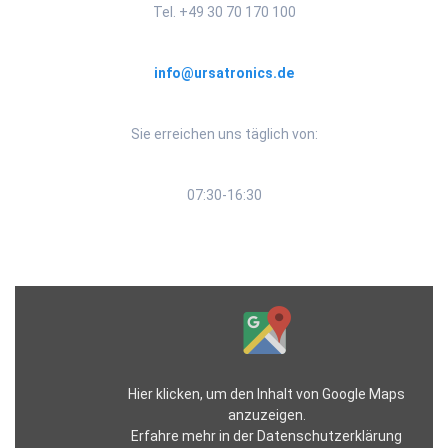
Tel. +49 30 70 170 100
info@ursatronics.de
Sie erreichen uns täglich von:
07:30-16:30
Inhalt
von
Google
Maps
anzeigen
Hier klicken, um den Inhalt von Google Maps
anzuzeigen.
Erfahre mehr in der
Datenschutzerklärung