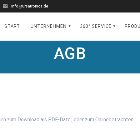
info@ursatronics.de
START
UNTERNEHMEN
360° SERVICE
PROD
AGB
ngen zum Download als PDF-Datei, oder zum Onlinebetrachten.